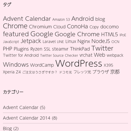
タグ
Advent Calendar
Android
blog
Amazon S3
Chrome
ConoHa
Chromium
docomo
Cloud
Copy
Google
featured
Google Chrome
HTML5
IPoE
Jetpack
NodeJS
Nginx
Linux
Laravel
JavaScript
LINE
OCN
Twitter
PHP
Plugins
ThinkPad
Ryzen
SSL
steamvr
Web
vrchat
Twitter for Android
webpack
Twitter Source Checker
WordPress
Windows
WordCamp
X395
京都
ブラウザ
Xperia Z4
フレッツ光
ご注文はうさぎですか？
ドコモ光
カテゴリー
Advent Calendar
(5)
Advent Calendar 2014
(8)
Blog
(2)