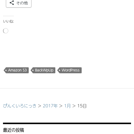
その他
いいね:
読
み
込
み
中…
Amazon S3
BackWpUp
WordPress
ぴんくいろにっき
>
2017年
>
1月
>
15日
最近の投稿