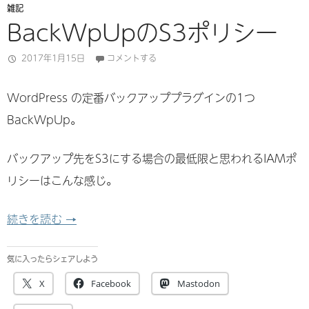
雑記
BackWpUpのS3ポリシー
2017年1月15日
コメントする
WordPress の定番バックアッププラグインの1つ
BackWpUp。
バックアップ先をS3にする場合の最低限と思われるIAMポ
リシーはこんな感じ。
BackWpUpのS3ポリシー
続きを読む
→
気に入ったらシェアしよう
X
Facebook
Mastodon