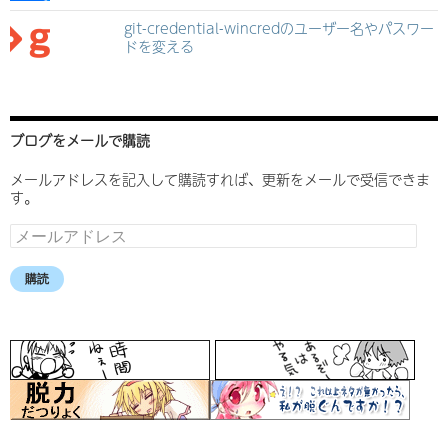
git-credential-wincredのユーザー名やパスワー
ドを変える
ブログをメールで購読
メールアドレスを記入して購読すれば、更新をメールで受信できま
す。
メ
ー
ル
購読
ア
ド
レ
ス