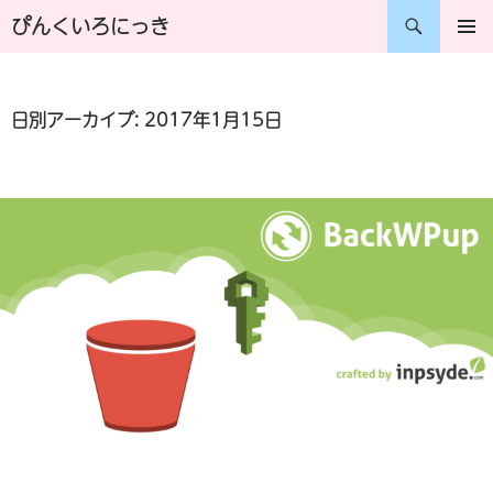
コ
検
ぴんくいろにっき
ン
索
メインメ
ニュー
テ
日別アーカイブ: 2017年1月15日
ン
ツ
へ
ス
キ
ッ
プ