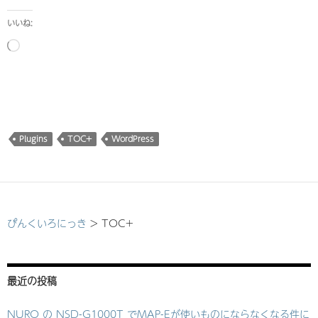
いいね:
読
み
込
み
中…
Plugins
TOC+
WordPress
ぴんくいろにっき
>
TOC+
最近の投稿
NURO の NSD-G1000T でMAP-Eが使いものにならなくなる件に