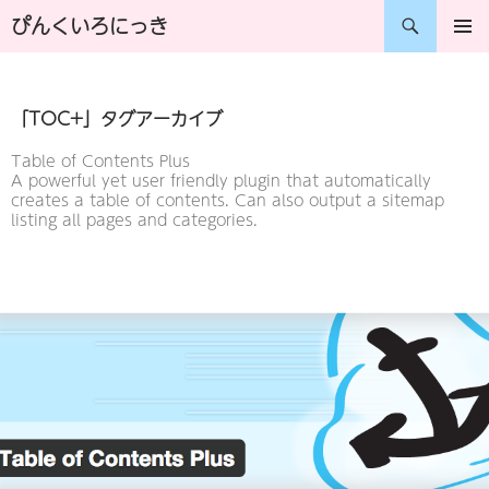
コ
検
ぴんくいろにっき
ン
索
メインメ
ニュー
テ
「TOC+」タグアーカイブ
ン
ツ
Table of Contents Plus
A powerful yet user friendly plugin that automatically
へ
creates a table of contents. Can also output a sitemap
listing all pages and categories.
ス
キ
ッ
プ