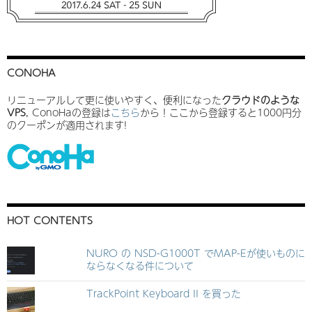
CONOHA
リニューアルして更に使いやすく、便利になった
クラウドのような
VPS
, ConoHaの登録は
こちら
から！ここから登録すると1000円分
のクーポンが適用されます!
HOT CONTENTS
NURO の NSD-G1000T でMAP-Eが使いものに
ならなくなる件について
TrackPoint Keyboard II を買った