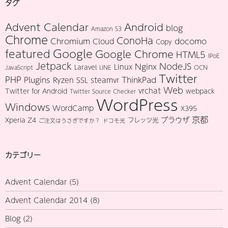
タグ
Advent Calendar
Android
blog
Amazon S3
Chrome
ConoHa
Chromium
docomo
Cloud
Copy
Google
featured
Google Chrome
HTML5
IPoE
Jetpack
NodeJS
Nginx
Linux
Laravel
JavaScript
LINE
OCN
Twitter
PHP
Plugins
ThinkPad
Ryzen
SSL
steamvr
Web
vrchat
Twitter for Android
webpack
Twitter Source Checker
WordPress
Windows
WordCamp
X395
京都
ブラウザ
Xperia Z4
フレッツ光
ご注文はうさぎですか？
ドコモ光
カテゴリー
Advent Calendar
(5)
Advent Calendar 2014
(8)
Blog
(2)