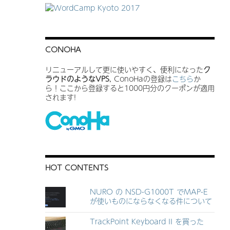
CONOHA
リニューアルして更に使いやすく、便利になった
ク
ラウドのようなVPS
, ConoHaの登録は
こちら
か
ら！ここから登録すると1000円分のクーポンが適用
されます!
HOT CONTENTS
NURO の NSD-G1000T でMAP-E
が使いものにならなくなる件について
TrackPoint Keyboard II を買った