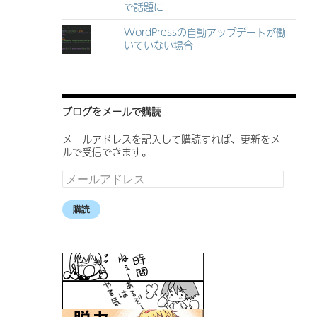
で話題に
WordPressの自動アップデートが働
いていない場合
ブログをメールで購読
メールアドレスを記入して購読すれば、更新をメー
ルで受信できます。
メ
ー
ル
購読
ア
ド
レ
ス