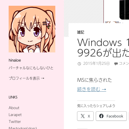
雑記
Windows 1
9926が出
hinaloe
2015年1月25日
コメ
バーチャルなにもしないひと
プロフィールを表示 →
MSに焦らされた
Windows 1
続きを読む
→
LINKS
気に入ったらシェアしよう
About
Larapet
X
Facebook
Twitter
Mastodon(:don:)