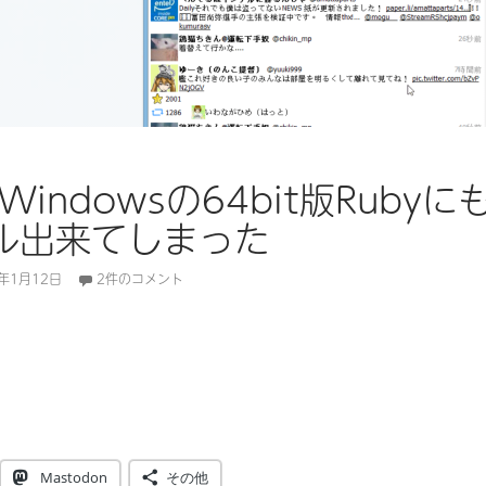
がWindowsの64bit版Rubyに
ル出来てしまった
5年1月12日
2件のコメント
rがWindowsの64bit版Rubyにもインストール出来てしまった
Mastodon
その他