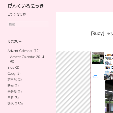
検
ぴんくいろにっき
索
ピンク髪は神
コ
ン
検
索:
テ
「Ruby」
ン
カテゴリー
ツ
Advent Calendar
(12)
へ
Advent Calendar 2014
(8)
ス
Blog
(2)
キ
Copy
(3)
旅日記
(2)
ッ
映画
(1)
プ
未分類
(1)
考察
(3)
雑記
(150)