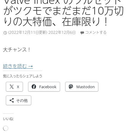
がツクモでまだまだ10万切
りの大特価、在庫限り！
(2022年12月11日更新)
2022年12月6日
コメントする
大チャンス！
【セット通販在庫終了】Valve Index のフ
続きを読む
→
気に入ったらシェアしよう
X
Facebook
Mastodon
その他
いいね:
読