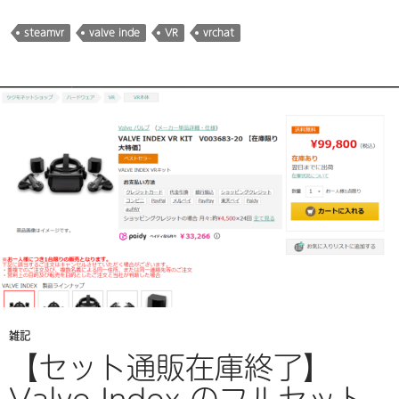
steamvr
valve inde
VR
vrchat
雑記
【セット通販在庫終了】
Valve Index のフルセット