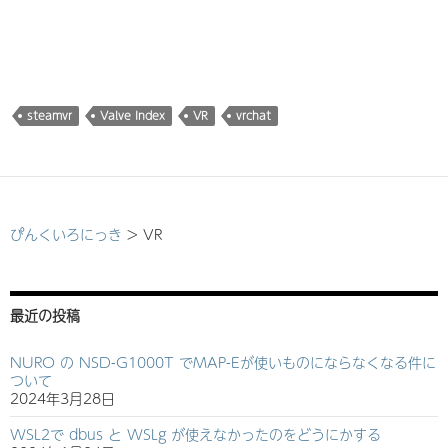
み
込
み
中…
steamvr
Valve Index
VR
vrchat
ぴんくいろにっき
>
VR
最近の投稿
NURO の NSD-G1000T でMAP-Eが使いものにならなくなる件に
ついて
2024年3月28日
WSL2で dbus と WSLg が使えなかったのをどうにかする