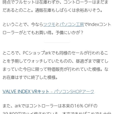
時点でフルセットは在庫わずか、コントローラーはまだま
だあるとのこと。通販在庫もしばらくは余裕ありそう。
ということで、今なら
ツクモ
と
パソコン工房
でIndexコント
ローラーがとてもお買い得。予備にいかが？
ところで、PCショップarkでも同様のセールが行われるこ
とを予期してウォッチしていたものの、昼過ぎまで寝てし
まっていた今日に限って特価販売が行われていた模様。な
お在庫はすでに終了した模様。
VALVE INDEX VRキット
– パソコンSHOPアーク
また、arkではコントローラーは本来の16% OFFの
39,800円でハイ倍されている。本来であればこれでも十分