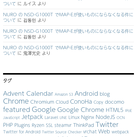
ついて
に
ルイス
より
NURO の NSD-G1000T でMAP-Eが使いものにならなくなる件に
ついて
に
김동민
より
NURO の NSD-G1000T でMAP-Eが使いものにならなくなる件に
ついて
に
김동민
より
NURO の NSD-G1000T でMAP-Eが使いものにならなくなる件に
ついて
に
鬼澤光史
より
タグ
Advent Calendar
Android
blog
Amazon S3
Chrome
ConoHa
Chromium
docomo
Cloud
Copy
Google
featured
Google Chrome
HTML5
IPoE
Jetpack
NodeJS
Nginx
Linux
Laravel
JavaScript
LINE
OCN
Twitter
PHP
Plugins
ThinkPad
Ryzen
SSL
steamvr
Web
vrchat
Twitter for Android
webpack
Twitter Source Checker