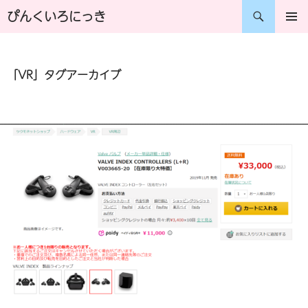
コ
検
ぴんくいろにっき
ン
索
メインメ
ニュー
テ
「VR」タグアーカイブ
ン
ツ
へ
ス
キ
ッ
プ