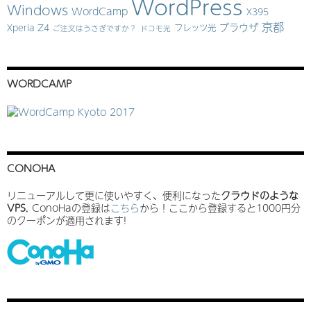
WordPress
Windows
WordCamp
X395
京都
ブラウザ
Xperia Z4
フレッツ光
ご注文はうさぎですか？
ドコモ光
WORDCAMP
CONOHA
リニューアルして更に使いやすく、便利になった
クラウドのような
VPS
, ConoHaの登録は
こちら
から！ここから登録すると1000円分
のクーポンが適用されます!