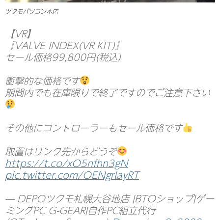
ツクモパソコン本店
【VR】
『VALVE INDEX(VR KIT)』
セール価格99,800円(税込)
衝撃的な価格です
期間内でも在庫限りで終了ですのでご注意下さい
その他にコントローラーもセール価格です
取置はリンク先からどうぞ
https://t.co/xO5nfhn3gN
pic.twitter.com/OENgrlayRT
— DEPOツクモ札幌大谷地店 |BTOショップ|ゲー
ミングPC G-GEAR|自作PC組立代行