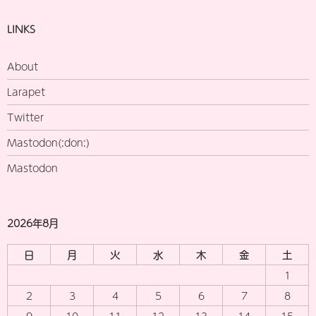
LINKS
About
Larapet
Twitter
Mastodon(:don:)
Mastodon
2026年8月
日
月
火
水
木
金
土
1
2
3
4
5
6
7
8