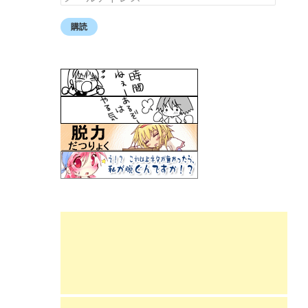
ー
ル
購読
ア
ド
レ
ス