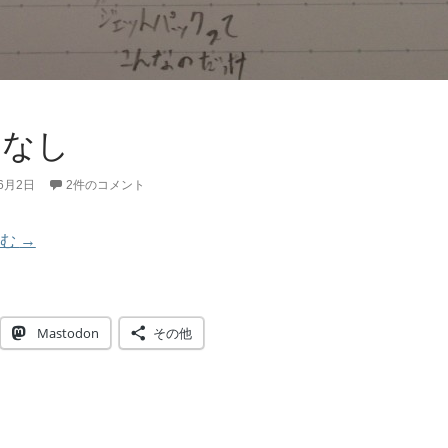
のはなし
年6月2日
2件のコメント
Jetpackのはなし
読む
→
Mastodon
その他