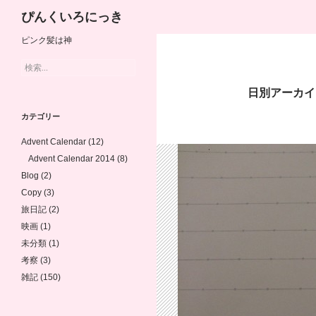
検
ぴんくいろにっき
索
ピンク髪は神
コ
検
ン
索:
テ
日別アーカイブ
ン
カテゴリー
ツ
Advent Calendar
(12)
へ
Advent Calendar 2014
(8)
Blog
(2)
ス
Copy
(3)
キ
旅日記
(2)
ッ
映画
(1)
未分類
(1)
プ
考察
(3)
雑記
(150)