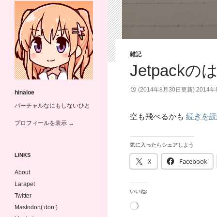
雑記
Jetpack
(2014年8月30日更新)
2014
hinaloe
バーチャルなにもしないひと
空も飛べるかも
続きを
プロフィールを表示 →
気に入ったらシェアしよう
LINKS
X
Facebook
About
Larapet
いいね:
Twitter
読
Mastodon(:don:)