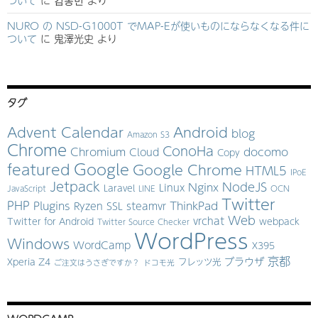
ついて
に
김동민
より
NURO の NSD-G1000T でMAP-Eが使いものにならなくなる件に
ついて
に
鬼澤光史
より
タグ
Advent Calendar
Android
blog
Amazon S3
Chrome
ConoHa
Chromium
docomo
Cloud
Copy
Google
featured
Google Chrome
HTML5
IPoE
Jetpack
NodeJS
Nginx
Linux
Laravel
JavaScript
LINE
OCN
Twitter
PHP
Plugins
ThinkPad
Ryzen
SSL
steamvr
Web
vrchat
Twitter for Android
webpack
Twitter Source Checker
WordPress
Windows
WordCamp
X395
京都
ブラウザ
Xperia Z4
フレッツ光
ご注文はうさぎですか？
ドコモ光