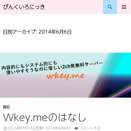
コ
検
ぴんくいろにっき
ン
索
メインメ
ニュー
テ
日別アーカイブ: 2014年6月6日
ン
ツ
へ
ス
キ
ッ
プ
雑記
Wkey.meのはなし
(2014年7月14日更新)
2014年6月6日
コメントする