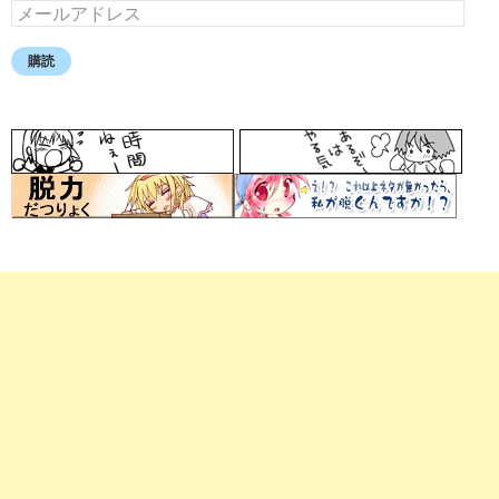
メ
ー
ル
購読
ア
ド
レ
ス