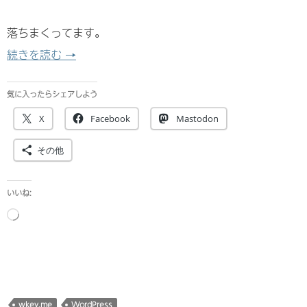
落ちまくってます。
Wkey.meのはなし
続きを読む
→
気に入ったらシェアしよう
X
Facebook
Mastodon
その他
いいね:
読
み
込
み
中…
wkey.me
WordPress