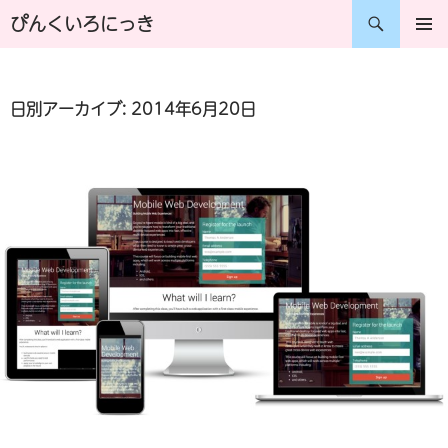
コ
検
ぴんくいろにっき
ン
索
メインメ
ニュー
テ
日別アーカイブ: 2014年6月20日
ン
ツ
へ
ス
キ
ッ
プ