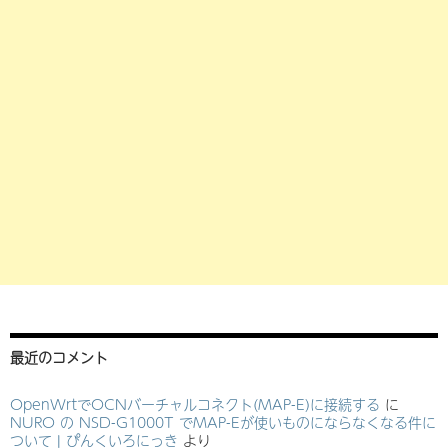
最近のコメント
OpenWrtでOCNバーチャルコネクト(MAP-E)に接続する
に
NURO の NSD-G1000T でMAP-Eが使いものにならなくなる件に
ついて | ぴんくいろにっき
より