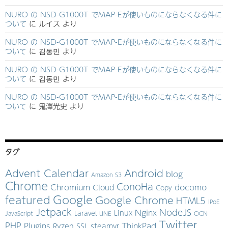
NURO の NSD-G1000T でMAP-Eが使いものにならなくなる件に
ついて
に
ルイス
より
NURO の NSD-G1000T でMAP-Eが使いものにならなくなる件に
ついて
に
김동민
より
NURO の NSD-G1000T でMAP-Eが使いものにならなくなる件に
ついて
に
김동민
より
NURO の NSD-G1000T でMAP-Eが使いものにならなくなる件に
ついて
に
鬼澤光史
より
タグ
Advent Calendar
Android
blog
Amazon S3
Chrome
ConoHa
Chromium
docomo
Cloud
Copy
Google
featured
Google Chrome
HTML5
IPoE
Jetpack
NodeJS
Nginx
Linux
Laravel
JavaScript
LINE
OCN
Twitter
PHP
Plugins
ThinkPad
Ryzen
SSL
steamvr