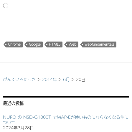
読
み
込
み
中…
Chrome
Google
HTML5
Web
webfundamentals
ぴんくいろにっき
>
2014年
>
6月
>
20日
最近の投稿
NURO の NSD-G1000T でMAP-Eが使いものにならなくなる件に
ついて
2024年3月28日