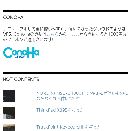
CONOHA
リニューアルして更に使いやすく、便利になった
クラウドのような
VPS
, ConoHaの登録は
こちら
から！ここから登録すると1000円分
のクーポンが適用されます!
HOT CONTENTS
NURO の NSD-G1000T でMAP-Eが使いものに
ならなくなる件について
ThinkPad X395を買った
TrackPoint Keyboard II を買った