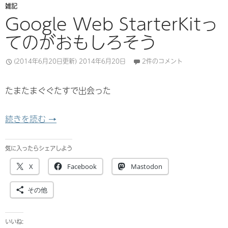
雑記
Google Web StarterKitっ
てのがおもしろそう
(2014年6月20日更新)
2014年6月20日
2件のコメント
たまたまぐぐたすで出会った
Google Web StarterKitってのがおもしろそう
続きを読む
→
気に入ったらシェアしよう
X
Facebook
Mastodon
その他
いいね: