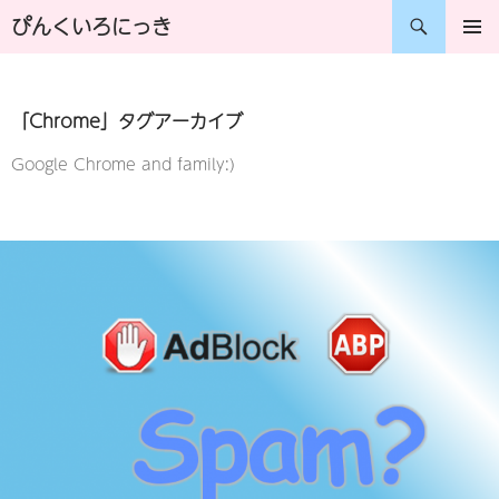
コ
検
ぴんくいろにっき
ン
索
メインメ
ニュー
テ
「Chrome」タグアーカイブ
ン
ツ
Google Chrome and family:)
へ
ス
キ
ッ
プ