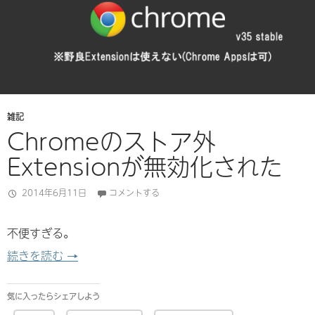
雑記
Chromeのストア外
Extensionが無効化された
2014年6月11日
コメントする
不便すぎる。
Chromeのストア外Extensionが無効化された
続きを読む
→
気に入ったらシェアしよう