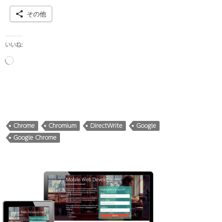
その他
いいね:
読
み
込
み
中…
Chrome
Chromium
DirectWrite
Google
Google Chrome