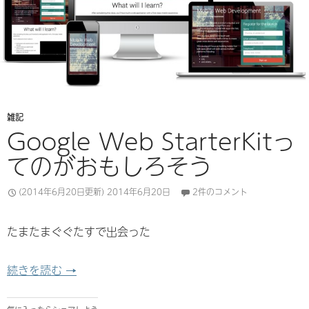
雑記
Google Web StarterKitっ
てのがおもしろそう
(2014年6月20日更新)
2014年6月20日
2件のコメント
たまたまぐぐたすで出会った
Google Web StarterKitってのがおもしろそう
続きを読む
→