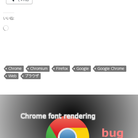
いいね:
読
み
込
み
中…
Chrome
Chromium
Firefox
Google
Google Chrome
Web
ブラウザ