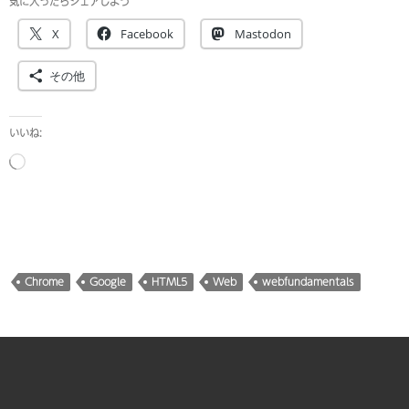
気に入ったらシェアしよう
X
Facebook
Mastodon
その他
いいね:
読
み
込
み
中…
Chrome
Google
HTML5
Web
webfundamentals