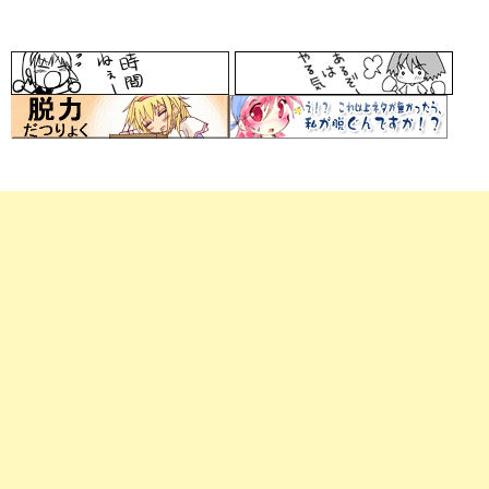
ド
レ
ス