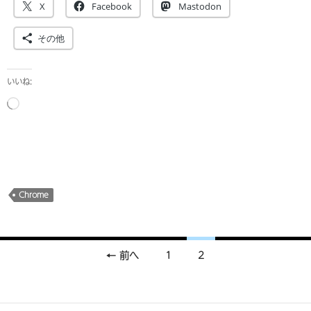
X
Facebook
Mastodon
その他
いいね:
読
み
込
み
中…
Chrome
投
← 前へ
1
2
稿
ナ