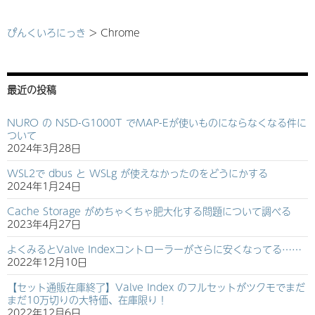
ビ
ゲ
ぴんくいろにっき
>
Chrome
ー
シ
最近の投稿
ョ
NURO の NSD-G1000T でMAP-Eが使いものにならなくなる件に
ン
ついて
2024年3月28日
WSL2で dbus と WSLg が使えなかったのをどうにかする
2024年1月24日
Cache Storage がめちゃくちゃ肥大化する問題について調べる
2023年4月27日
よくみるとValve Indexコントローラーがさらに安くなってる……
2022年12月10日
【セット通販在庫終了】Valve Index のフルセットがツクモでまだ
まだ10万切りの大特価、在庫限り！
2022年12月6日