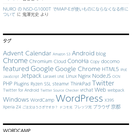
NURO の NSD-G1000T でMAP-Eが使いものにならなくなる件に
ついて
に
鬼澤光史
より
タグ
Advent Calendar
Android
blog
Amazon S3
Chrome
ConoHa
Chromium
docomo
Cloud
Copy
Google
featured
Google Chrome
HTML5
IPoE
Jetpack
NodeJS
Nginx
Linux
Laravel
JavaScript
LINE
OCN
Twitter
PHP
Plugins
ThinkPad
Ryzen
SSL
steamvr
Web
vrchat
Twitter for Android
webpack
Twitter Source Checker
WordPress
Windows
WordCamp
X395
京都
ブラウザ
Xperia Z4
フレッツ光
ご注文はうさぎですか？
ドコモ光
WORDCAMP