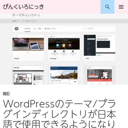
コ
検
ぴんくいろにっき
ン
索
メインメ
ニュー
テ
ン
ツ
へ
ス
キ
ッ
プ
雑記
WordPressのテーマ/プラ
グインディレクトリが日本
語で使用できるようになり