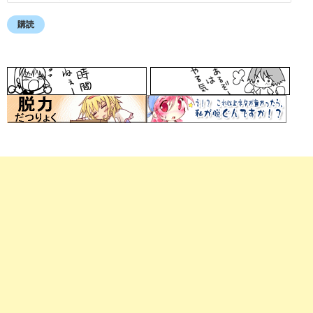
ー
ル
購読
ア
ド
レ
ス